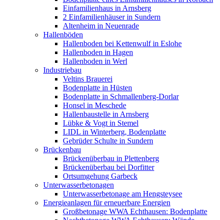
Einfamilienhaus in Arnsberg
2 Einfamilienhäuser in Sundern
Altenheim in Neuenrade
Hallenböden
Hallenboden bei Kettenwulf in Eslohe
Hallenboden in Hagen
Hallenboden in Werl
Industriebau
Veltins Brauerei
Bodenplatte in Hüsten
Bodenplatte in Schmallenberg-Dorlar
Honsel in Meschede
Hallenbaustelle in Arnsberg
Lübke & Vogt in Stemel
LIDL in Winterberg, Bodenplatte
Gebrüder Schulte in Sundern
Brückenbau
Brückenüberbau in Plettenberg
Brückenüberbau bei Dorfitter
Ortsumgehung Garbeck
Unterwasserbetonagen
Unterwasserbetonage am Hengsteysee
Energieanlagen für erneuerbare Energien
Großbetonage WWA Echthausen: Bodenplatte