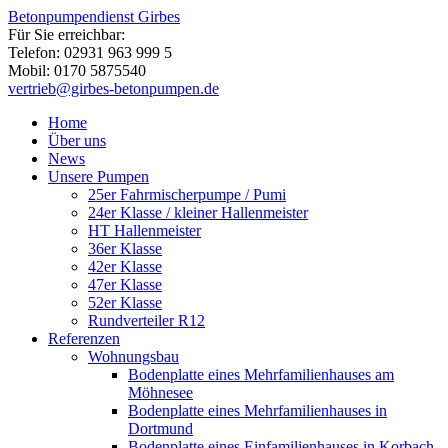
Betonpumpendienst Girbes
Für Sie erreichbar:
Telefon: 02931 963 999 5
Mobil: 0170 5875540
vertrieb@girbes-betonpumpen.de
Home
Über uns
News
Unsere Pumpen
25er Fahrmischerpumpe / Pumi
24er Klasse / kleiner Hallenmeister
HT Hallenmeister
36er Klasse
42er Klasse
47er Klasse
52er Klasse
Rundverteiler R12
Referenzen
Wohnungsbau
Bodenplatte eines Mehrfamilienhauses am
Möhnesee
Bodenplatte eines Mehrfamilienhauses in
Dortmund
Bodenplatte eines Einfamilienhauses in Korbach