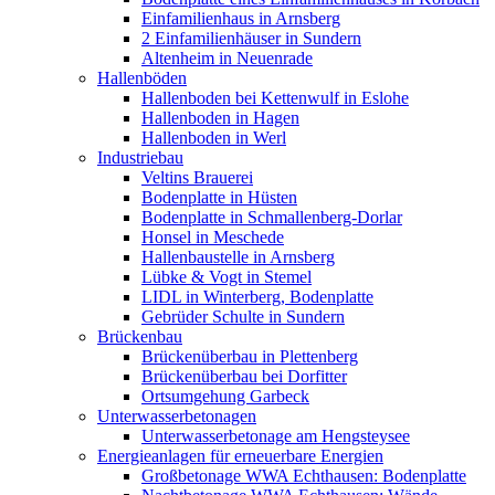
Einfamilienhaus in Arnsberg
2 Einfamilienhäuser in Sundern
Altenheim in Neuenrade
Hallenböden
Hallenboden bei Kettenwulf in Eslohe
Hallenboden in Hagen
Hallenboden in Werl
Industriebau
Veltins Brauerei
Bodenplatte in Hüsten
Bodenplatte in Schmallenberg-Dorlar
Honsel in Meschede
Hallenbaustelle in Arnsberg
Lübke & Vogt in Stemel
LIDL in Winterberg, Bodenplatte
Gebrüder Schulte in Sundern
Brückenbau
Brückenüberbau in Plettenberg
Brückenüberbau bei Dorfitter
Ortsumgehung Garbeck
Unterwasserbetonagen
Unterwasserbetonage am Hengsteysee
Energieanlagen für erneuerbare Energien
Großbetonage WWA Echthausen: Bodenplatte