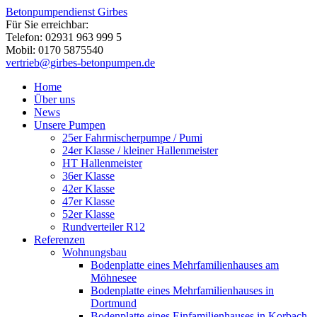
Betonpumpendienst Girbes
Für Sie erreichbar:
Telefon: 02931 963 999 5
Mobil: 0170 5875540
vertrieb@girbes-betonpumpen.de
Home
Über uns
News
Unsere Pumpen
25er Fahrmischerpumpe / Pumi
24er Klasse / kleiner Hallenmeister
HT Hallenmeister
36er Klasse
42er Klasse
47er Klasse
52er Klasse
Rundverteiler R12
Referenzen
Wohnungsbau
Bodenplatte eines Mehrfamilienhauses am
Möhnesee
Bodenplatte eines Mehrfamilienhauses in
Dortmund
Bodenplatte eines Einfamilienhauses in Korbach