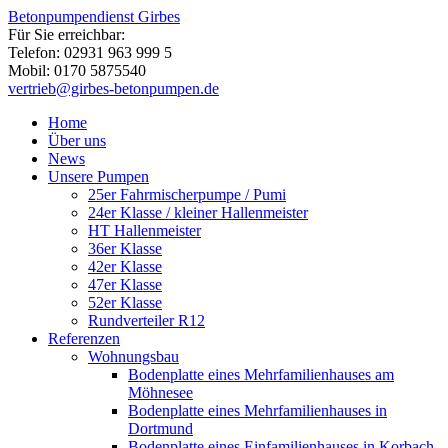
Betonpumpendienst Girbes
Für Sie erreichbar:
Telefon: 02931 963 999 5
Mobil: 0170 5875540
vertrieb@girbes-betonpumpen.de
Home
Über uns
News
Unsere Pumpen
25er Fahrmischerpumpe / Pumi
24er Klasse / kleiner Hallenmeister
HT Hallenmeister
36er Klasse
42er Klasse
47er Klasse
52er Klasse
Rundverteiler R12
Referenzen
Wohnungsbau
Bodenplatte eines Mehrfamilienhauses am
Möhnesee
Bodenplatte eines Mehrfamilienhauses in
Dortmund
Bodenplatte eines Einfamilienhauses in Korbach