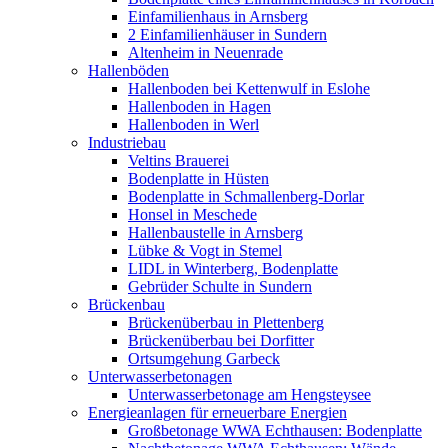
Einfamilienhaus in Arnsberg
2 Einfamilienhäuser in Sundern
Altenheim in Neuenrade
Hallenböden
Hallenboden bei Kettenwulf in Eslohe
Hallenboden in Hagen
Hallenboden in Werl
Industriebau
Veltins Brauerei
Bodenplatte in Hüsten
Bodenplatte in Schmallenberg-Dorlar
Honsel in Meschede
Hallenbaustelle in Arnsberg
Lübke & Vogt in Stemel
LIDL in Winterberg, Bodenplatte
Gebrüder Schulte in Sundern
Brückenbau
Brückenüberbau in Plettenberg
Brückenüberbau bei Dorfitter
Ortsumgehung Garbeck
Unterwasserbetonagen
Unterwasserbetonage am Hengsteysee
Energieanlagen für erneuerbare Energien
Großbetonage WWA Echthausen: Bodenplatte