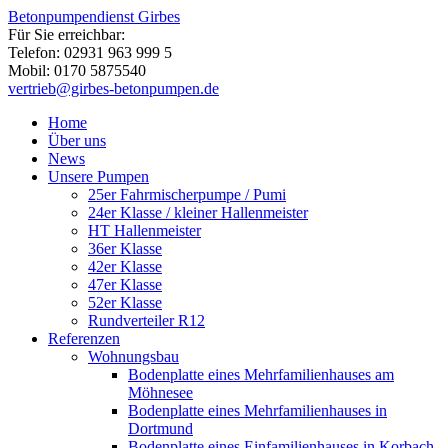
Betonpumpendienst Girbes
Für Sie erreichbar:
Telefon: 02931 963 999 5
Mobil: 0170 5875540
vertrieb@girbes-betonpumpen.de
Home
Über uns
News
Unsere Pumpen
25er Fahrmischerpumpe / Pumi
24er Klasse / kleiner Hallenmeister
HT Hallenmeister
36er Klasse
42er Klasse
47er Klasse
52er Klasse
Rundverteiler R12
Referenzen
Wohnungsbau
Bodenplatte eines Mehrfamilienhauses am
Möhnesee
Bodenplatte eines Mehrfamilienhauses in
Dortmund
Bodenplatte eines Einfamilienhauses in Korbach