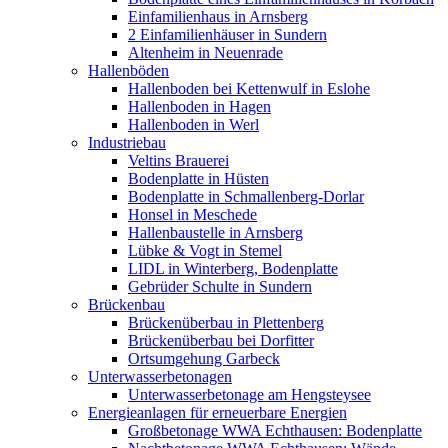
Einfamilienhaus in Arnsberg
2 Einfamilienhäuser in Sundern
Altenheim in Neuenrade
Hallenböden
Hallenboden bei Kettenwulf in Eslohe
Hallenboden in Hagen
Hallenboden in Werl
Industriebau
Veltins Brauerei
Bodenplatte in Hüsten
Bodenplatte in Schmallenberg-Dorlar
Honsel in Meschede
Hallenbaustelle in Arnsberg
Lübke & Vogt in Stemel
LIDL in Winterberg, Bodenplatte
Gebrüder Schulte in Sundern
Brückenbau
Brückenüberbau in Plettenberg
Brückenüberbau bei Dorfitter
Ortsumgehung Garbeck
Unterwasserbetonagen
Unterwasserbetonage am Hengsteysee
Energieanlagen für erneuerbare Energien
Großbetonage WWA Echthausen: Bodenplatte