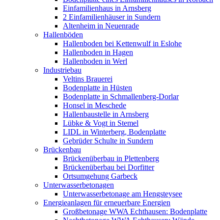
Einfamilienhaus in Arnsberg
2 Einfamilienhäuser in Sundern
Altenheim in Neuenrade
Hallenböden
Hallenboden bei Kettenwulf in Eslohe
Hallenboden in Hagen
Hallenboden in Werl
Industriebau
Veltins Brauerei
Bodenplatte in Hüsten
Bodenplatte in Schmallenberg-Dorlar
Honsel in Meschede
Hallenbaustelle in Arnsberg
Lübke & Vogt in Stemel
LIDL in Winterberg, Bodenplatte
Gebrüder Schulte in Sundern
Brückenbau
Brückenüberbau in Plettenberg
Brückenüberbau bei Dorfitter
Ortsumgehung Garbeck
Unterwasserbetonagen
Unterwasserbetonage am Hengsteysee
Energieanlagen für erneuerbare Energien
Großbetonage WWA Echthausen: Bodenplatte