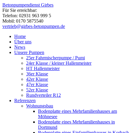
Betonpumpendienst Girbes
Für Sie erreichbar:
Telefon: 02931 963 999 5
Mobil: 0170 5875540
vertrieb@girbes-betonpumpen.de
Home
Über uns
News
Unsere Pumpen
25er Fahrmischerpumpe / Pumi
24er Klasse / kleiner Hallenmeister
HT Hallenmeister
36er Klasse
42er Klasse
47er Klasse
52er Klasse
Rundverteiler R12
Referenzen
Wohnungsbau
Bodenplatte eines Mehrfamilienhauses am
Möhnesee
Bodenplatte eines Mehrfamilienhauses in
Dortmund
Bodenplatte eines Einfamilienhauses in Korbach