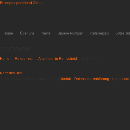
Betonpumpendienst Girbes
Home
Über uns
News
Unsere Pumpen
Referenzen
50tes Ju
DSCI0460
Home
→
Referenzen
→
Altenheim in Remscheid
→
DSCI0460
Nächstes Bild
© Betonpumpendienst Alfons Girbes |
Kontakt
|
Datenschutzerklärung
|
Impressum