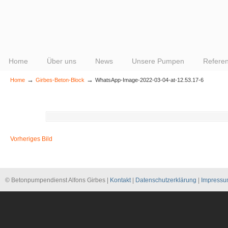
Home
Über uns
News
Unsere Pumpen
Refere
→
→
Home
Girbes-Beton-Block
WhatsApp-Image-2022-03-04-at-12.53.17-6
Vorheriges Bild
© Betonpumpendienst Alfons Girbes |
Kontakt
|
Datenschutzerklärung
|
Impress