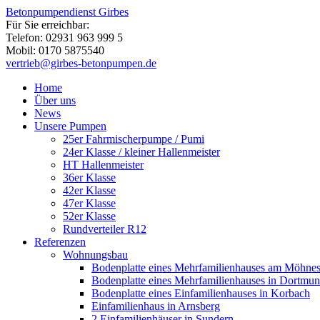
Betonpumpendienst Girbes
Für Sie erreichbar:
Telefon: 02931 963 999 5
Mobil: 0170 5875540
vertrieb@girbes-betonpumpen.de
Home
Über uns
News
Unsere Pumpen
25er Fahrmischerpumpe / Pumi
24er Klasse / kleiner Hallenmeister
HT Hallenmeister
36er Klasse
42er Klasse
47er Klasse
52er Klasse
Rundverteiler R12
Referenzen
Wohnungsbau
Bodenplatte eines Mehrfamilienhauses am Möhne
Bodenplatte eines Mehrfamilienhauses in Dortmu
Bodenplatte eines Einfamilienhauses in Korbach
Einfamilienhaus in Arnsberg
2 Einfamilienhäuser in Sundern