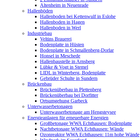
Altenheim in Neuenrade
Hallenböden
Hallenboden bei Kettenwulf in Eslohe
Hallenboden in Hagen
Hallenboden in Werl
Industriebau
Veltins Brauerei
Bodenplatte in Hüsten
Bodenplatte in Schmallenberg-Dorlar
Honsel in Meschede
Hallenbaustelle in Arnsberg
Lübke & Vogt in Stemel
LIDL in Winterberg, Bodenplatte
Gebrüder Schulte in Sundern
Brückenbau
Brückenüberbau in Plettenberg
Brückenüberbau bei Dorfitter
Ortsumgehung Garbeck
Unterwasserbetonagen
Unterwasserbetonage am Hengsteysee
Energieanlagen für erneuerbare Energien
Großbetonage WWA Echthausen: Bodenplatte
Nachtbetonage WWA Echthausen: Wände
Ozonreaktor WWA Echthausen: 11m hohe Wände