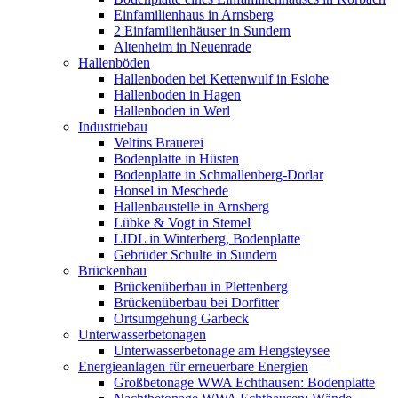
Einfamilienhaus in Arnsberg
2 Einfamilienhäuser in Sundern
Altenheim in Neuenrade
Hallenböden
Hallenboden bei Kettenwulf in Eslohe
Hallenboden in Hagen
Hallenboden in Werl
Industriebau
Veltins Brauerei
Bodenplatte in Hüsten
Bodenplatte in Schmallenberg-Dorlar
Honsel in Meschede
Hallenbaustelle in Arnsberg
Lübke & Vogt in Stemel
LIDL in Winterberg, Bodenplatte
Gebrüder Schulte in Sundern
Brückenbau
Brückenüberbau in Plettenberg
Brückenüberbau bei Dorfitter
Ortsumgehung Garbeck
Unterwasserbetonagen
Unterwasserbetonage am Hengsteysee
Energieanlagen für erneuerbare Energien
Großbetonage WWA Echthausen: Bodenplatte