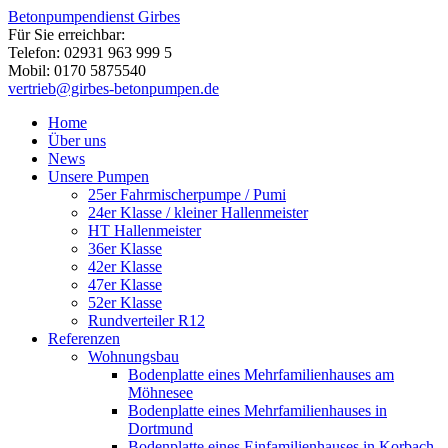
Betonpumpendienst Girbes
Für Sie erreichbar:
Telefon: 02931 963 999 5
Mobil: 0170 5875540
vertrieb@girbes-betonpumpen.de
Home
Über uns
News
Unsere Pumpen
25er Fahrmischerpumpe / Pumi
24er Klasse / kleiner Hallenmeister
HT Hallenmeister
36er Klasse
42er Klasse
47er Klasse
52er Klasse
Rundverteiler R12
Referenzen
Wohnungsbau
Bodenplatte eines Mehrfamilienhauses am
Möhnesee
Bodenplatte eines Mehrfamilienhauses in
Dortmund
Bodenplatte eines Einfamilienhauses in Korbach