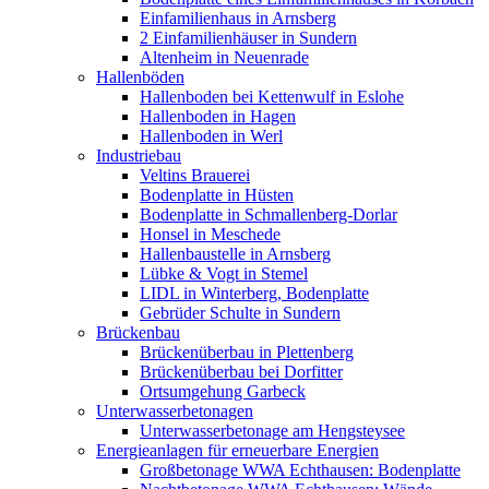
Einfamilienhaus in Arnsberg
2 Einfamilienhäuser in Sundern
Altenheim in Neuenrade
Hallenböden
Hallenboden bei Kettenwulf in Eslohe
Hallenboden in Hagen
Hallenboden in Werl
Industriebau
Veltins Brauerei
Bodenplatte in Hüsten
Bodenplatte in Schmallenberg-Dorlar
Honsel in Meschede
Hallenbaustelle in Arnsberg
Lübke & Vogt in Stemel
LIDL in Winterberg, Bodenplatte
Gebrüder Schulte in Sundern
Brückenbau
Brückenüberbau in Plettenberg
Brückenüberbau bei Dorfitter
Ortsumgehung Garbeck
Unterwasserbetonagen
Unterwasserbetonage am Hengsteysee
Energieanlagen für erneuerbare Energien
Großbetonage WWA Echthausen: Bodenplatte