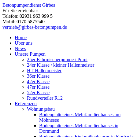
Betonpumpendienst Girbes
Für Sie erreichbar:
Telefon: 02931 963 999 5
Mobil: 0170 5875540
vertrieb@girbes-betonpumpen.de
Home
Über uns
News
Unsere Pumpen
25er Fahrmischerpumpe / Pumi
24er Klasse / kleiner Hallenmeister
HT Hallenmeister
36er Klasse
42er Klasse
47er Klasse
52er Klasse
Rundverteiler R12
Referenzen
Wohnungsbau
Bodenplatte eines Mehrfamilienhauses am
Möhnesee
Bodenplatte eines Mehrfamilienhauses in
Dortmund
Bodenplatte eines Einfamilienhauses in Korbach