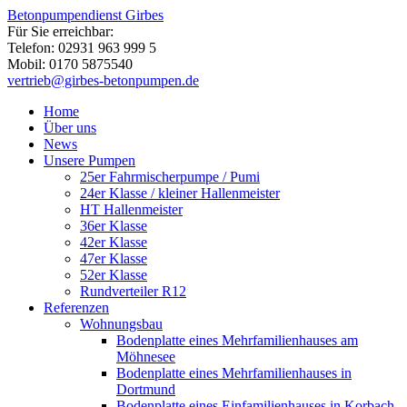
Betonpumpendienst Girbes
Für Sie erreichbar:
Telefon: 02931 963 999 5
Mobil: 0170 5875540
vertrieb@girbes-betonpumpen.de
Home
Über uns
News
Unsere Pumpen
25er Fahrmischerpumpe / Pumi
24er Klasse / kleiner Hallenmeister
HT Hallenmeister
36er Klasse
42er Klasse
47er Klasse
52er Klasse
Rundverteiler R12
Referenzen
Wohnungsbau
Bodenplatte eines Mehrfamilienhauses am
Möhnesee
Bodenplatte eines Mehrfamilienhauses in
Dortmund
Bodenplatte eines Einfamilienhauses in Korbach