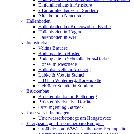
Einfamilienhaus in Arnsberg
2 Einfamilienhäuser in Sundern
Altenheim in Neuenrade
Hallenböden
Hallenboden bei Kettenwulf in Eslohe
Hallenboden in Hagen
Hallenboden in Werl
Industriebau
Veltins Brauerei
Bodenplatte in Hüsten
Bodenplatte in Schmallenberg-Dorlar
Honsel in Meschede
Hallenbaustelle in Arnsberg
Lübke & Vogt in Stemel
LIDL in Winterberg, Bodenplatte
Gebrüder Schulte in Sundern
Brückenbau
Brückenüberbau in Plettenberg
Brückenüberbau bei Dorfitter
Ortsumgehung Garbeck
Unterwasserbetonagen
Unterwasserbetonage am Hengsteysee
Energieanlagen für erneuerbare Energien
Großbetonage WWA Echthausen: Bodenplatte