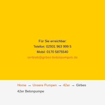
Für Sie erreichbar:
Telefon: 02931 963 999 5
Mobil: 0170 5875540
vertrieb@girbes-betonpumpen.de
→
→
→
Home
Unsere Pumpen
42er
Girbes
42er Betonpumpe