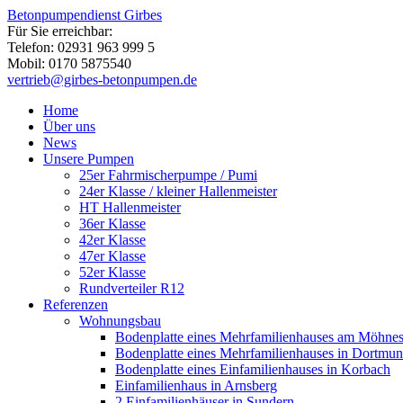
Betonpumpendienst Girbes
Für Sie erreichbar:
Telefon: 02931 963 999 5
Mobil: 0170 5875540
vertrieb@girbes-betonpumpen.de
Home
Über uns
News
Unsere Pumpen
25er Fahrmischerpumpe / Pumi
24er Klasse / kleiner Hallenmeister
HT Hallenmeister
36er Klasse
42er Klasse
47er Klasse
52er Klasse
Rundverteiler R12
Referenzen
Wohnungsbau
Bodenplatte eines Mehrfamilienhauses am Möhne
Bodenplatte eines Mehrfamilienhauses in Dortmu
Bodenplatte eines Einfamilienhauses in Korbach
Einfamilienhaus in Arnsberg
2 Einfamilienhäuser in Sundern