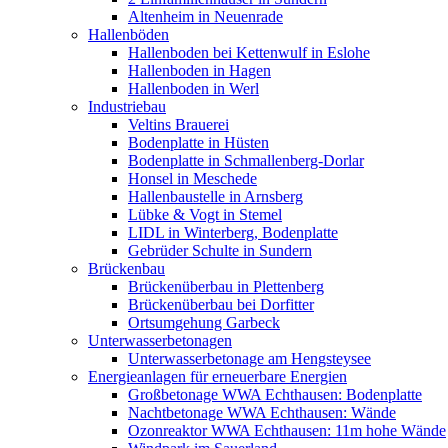
Altenheim in Neuenrade
Hallenböden
Hallenboden bei Kettenwulf in Eslohe
Hallenboden in Hagen
Hallenboden in Werl
Industriebau
Veltins Brauerei
Bodenplatte in Hüsten
Bodenplatte in Schmallenberg-Dorlar
Honsel in Meschede
Hallenbaustelle in Arnsberg
Lübke & Vogt in Stemel
LIDL in Winterberg, Bodenplatte
Gebrüder Schulte in Sundern
Brückenbau
Brückenüberbau in Plettenberg
Brückenüberbau bei Dorfitter
Ortsumgehung Garbeck
Unterwasserbetonagen
Unterwasserbetonage am Hengsteysee
Energieanlagen für erneuerbare Energien
Großbetonage WWA Echthausen: Bodenplatte
Nachtbetonage WWA Echthausen: Wände
Ozonreaktor WWA Echthausen: 11m hohe Wände